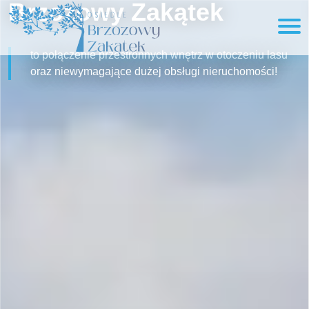
Brzozowy Zakątek
to połączenie przestronnych wnętrz w otoczeniu lasu
oraz niewymagające dużej obsługi nieruchomości!