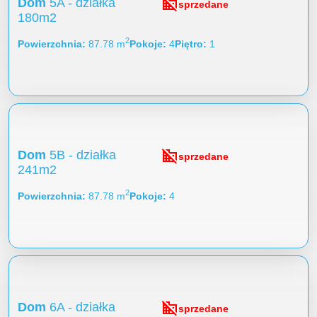
domain_disabled
Dom
5A - działka
sprzedane
180m2
2
Powierzchnia
87.78 m
Pokoje
4
Piętro
1
domain_disabled
Dom
5B - działka
sprzedane
241m2
2
Powierzchnia
87.78 m
Pokoje
4
domain_disabled
Dom
6A - działka
sprzedane