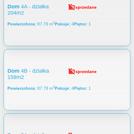
domain_disabled
Dom
4A - działka
sprzedane
204m2
2
Powierzchnia
87.78 m
Pokoje
4
Piętro
1
domain_disabled
Dom
4B - działka
sprzedane
158m2
2
Powierzchnia
87.78 m
Pokoje
4
Piętro
1