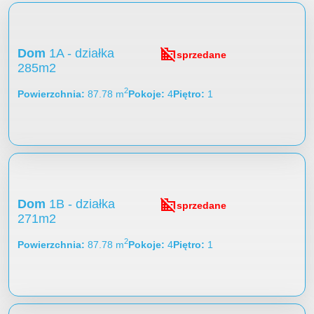
domain_disabled
Dom
1A - działka
sprzedane
285m2
2
Powierzchnia
87.78 m
Pokoje
4
Piętro
1
domain_disabled
Dom
1B - działka
sprzedane
271m2
2
Powierzchnia
87.78 m
Pokoje
4
Piętro
1