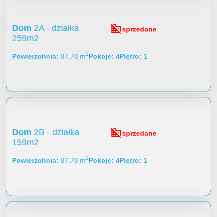
domain_disabled
Dom
2A - działka
sprzedane
259m2
2
Powierzchnia
87.78 m
Pokoje
4
Piętro
1
domain_disabled
Dom
2B - działka
sprzedane
159m2
2
Powierzchnia
87.78 m
Pokoje
4
Piętro
1