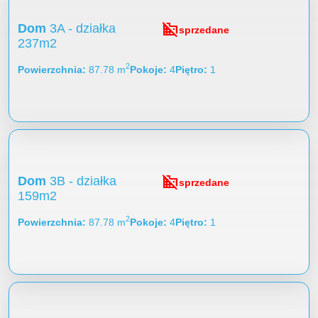
domain_disabled
Dom
3A - działka
sprzedane
237m2
2
Powierzchnia
87.78 m
Pokoje
4
Piętro
1
domain_disabled
Dom
3B - działka
sprzedane
159m2
2
Powierzchnia
87.78 m
Pokoje
4
Piętro
1