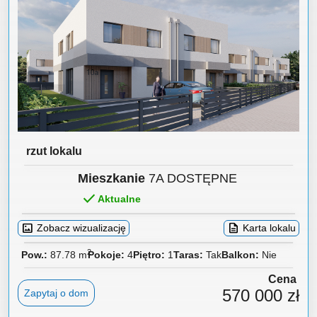
rzut lokalu
Mieszkanie
7A DOSTĘPNE
done
Aktualne
imagesmode
description
Zobacz wizualizację
Karta lokalu
2
Pow.
87.78 m
Pokoje
4
Piętro
1
Tak
Nie
Cena
570 000 zł
Zapytaj o dom