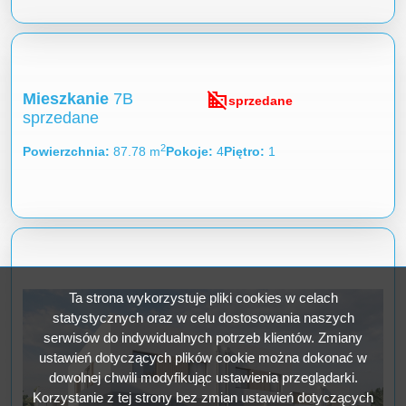
domain_disabled
Mieszkanie
7B
sprzedane
sprzedane
2
Powierzchnia
87.78 m
Pokoje
4
Piętro
1
Ta strona wykorzystuje pliki cookies w celach
statystycznych oraz w celu dostosowania naszych
serwisów do indywidualnych potrzeb klientów. Zmiany
ustawień dotyczących plików cookie można dokonać w
dowolnej chwili modyfikując ustawienia przeglądarki.
Korzystanie z tej strony bez zmian ustawień dotyczących