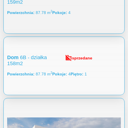
159m2
2
Powierzchnia
87.78 m
Pokoje
4
domain_disabled
Dom
6B - działka
sprzedane
158m2
2
Powierzchnia
87.78 m
Pokoje
4
Piętro
1