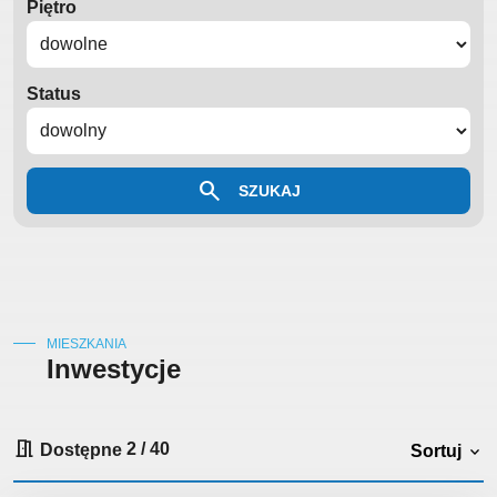
Piętro
Status
search
SZUKAJ
MIESZKANIA
Inwestycje
meeting_room
Dostępne
2
/
40
Sortuj
expand_more