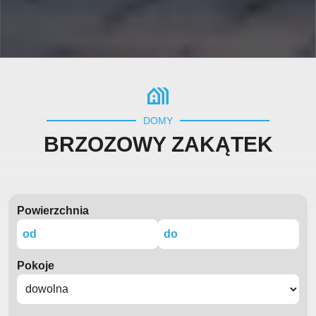
holiday_village
DOMY
BRZOZOWY ZAKĄTEK
Powierzchnia
Pokoje